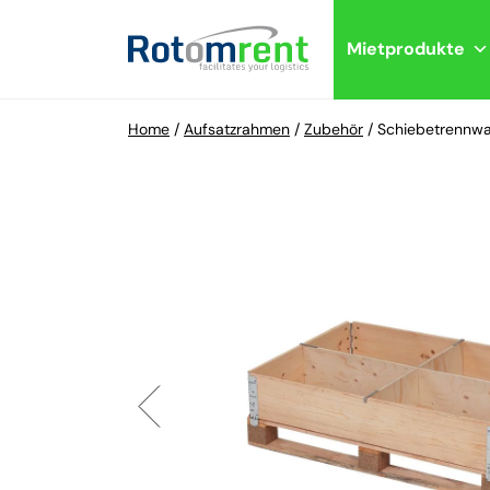
Mietprodukte
Home
/
Aufsatzrahmen
/
Zubehör
/
Schiebetrennw