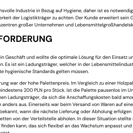
hsvolle Industrie in Bezug auf Hygiene, daher ist es notwendig
erkeit der Logistikträger zu achten. Der Kunde erweitert sein
bszentren großer Unternehmen und Lebensmittelgroßhandelsk
SFORDERUNG
in Geschäft und wollte die optimale Lösung für den Einsatz u
n. Es ist ein Ladungsträger, welcher in der Lebensmittelindust
ste hygienische Standards gelten müssen.
ung war der hohe Palettenpreis. Im Vergleich zu einer Holzpal
mindestens 200 PLN pro Stück. Ist die Palette pausenlos im Uml
chen Ladungsträger, da sich die Anschaffungskosten bald amort
 anders aus. Einerseits war beim Versand von Waren auf eine
bekannt, wann die nächste Lieferung oder Abholung erfolgen
tten von der Verteilstelle abholen. In dieser Situation stellte
inden kann, das sich flexibel an das Wachstum anpasst und g
stet.