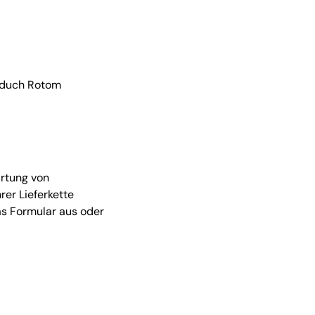
d duch Rotom
artung von
er Lieferkette
das Formular aus oder