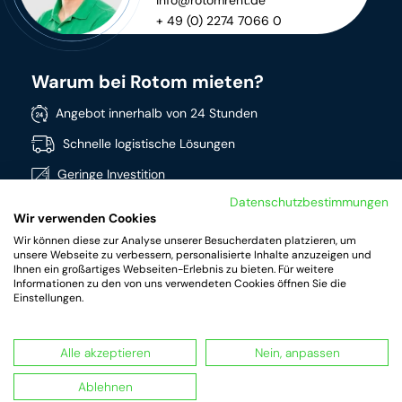
info@rotomrent.de
+ 49 (0) 2274 7066 0
Warum bei Rotom mieten?
Angebot innerhalb von 24 Stunden
Schnelle logistische Lösungen
Geringe Investition
Datenschutzbestimmungen
Direkt verfügbar
Wir verwenden Cookies
Breites Sortiment
Wir können diese zur Analyse unserer Besucherdaten platzieren, um
unsere Webseite zu verbessern, personalisierte Inhalte anzuzeigen und
Hochwertige Produkte
Ihnen ein großartiges Webseiten-Erlebnis zu bieten. Für weitere
Informationen zu den von uns verwendeten Cookies öffnen Sie die
Einstellungen.
Alle akzeptieren
Nein, anpassen
RotomRent Copyright 2024.
|
Datenschutz
|
Impressum
|
Terms & conditions of rental
Ablehnen