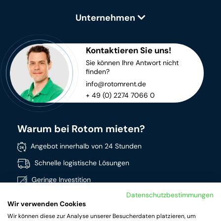
Unternehmen
Kontaktieren Sie uns!
Sie können Ihre Antwort nicht
finden?
info@rotomrent.de
+ 49 (0) 2274 7066 0
Warum bei Rotom mieten?
Angebot innerhalb von 24 Stunden
Schnelle logistische Lösungen
Geringe Investition
Datenschutzbestimmungen
Direkt verfügbar
Wir verwenden Cookies
Breites Sortiment
Wir können diese zur Analyse unserer Besucherdaten platzieren, um