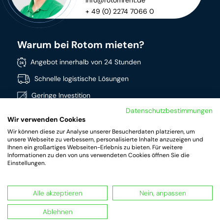
info@rotomrent.de
+ 49 (0) 2274 7066 0
Warum bei Rotom mieten?
Angebot innerhalb von 24 Stunden
Schnelle logistische Lösungen
Geringe Investition
Datenschutzbestimmungen
Direkt verfügbar
Wir verwenden Cookies
Breites Sortiment
Wir können diese zur Analyse unserer Besucherdaten platzieren, um
unsere Webseite zu verbessern, personalisierte Inhalte anzuzeigen und
Hochwertige Produkte
Ihnen ein großartiges Webseiten-Erlebnis zu bieten. Für weitere
Informationen zu den von uns verwendeten Cookies öffnen Sie die
Einstellungen.
Alle akzeptieren
Nein, anpassen
RotomRent Copyright 2024.
|
Datenschutz
|
Impressum
|
Terms & conditions of rental
Ablehnen