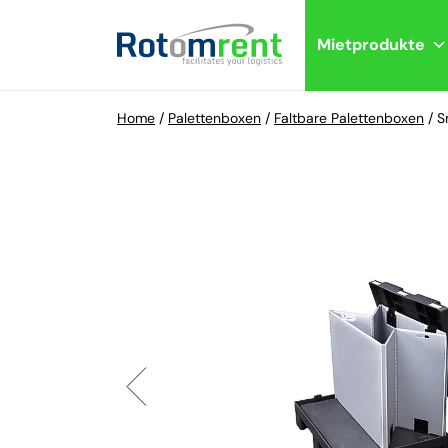
Mietprodukte
Home
/
Palettenboxen
/
Faltbare Palettenboxen
/
S