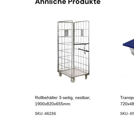
Ähnliche Produkte
Rollbehälter 3-seitig, nestbar,
Transpo
1900x820x655mm
720x4
SKU: 46236
SKU: 41