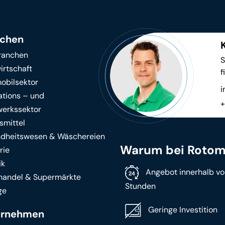
nchen
Branchen
S
irtschaft
f
obilsektor
i
ations – und
+
erkssektor
smittel
dheitswesen & Wäschereien
Warum bei Rotom
rie
ik
Angebot innerhalb vo
lhandel & Supermärkte
Stunden
ge
Geringe Investition
ernehmen