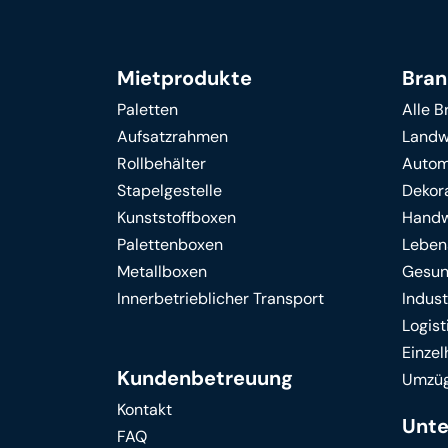
Mietprodukte
Bra
Paletten
Alle 
Aufsatzrahmen
Landw
Rollbehälter
Autom
Stapelgestelle
Dekor
Kunststoffboxen
Handw
Palettenboxen
Leben
Metallboxen
Gesun
Innerbetrieblicher Transport
Indust
Logist
Einze
Kundenbetreuung
Umzü
Kontakt
Unt
FAQ